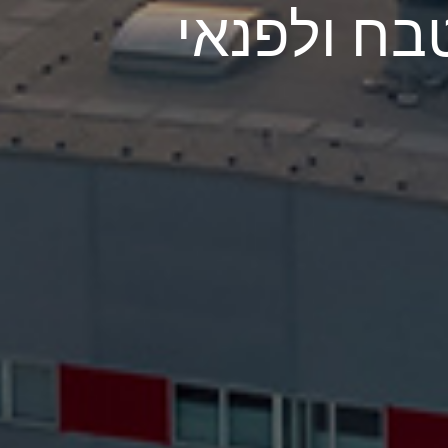
בח ולפנאי